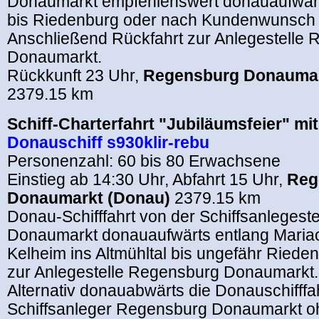
Donaumarkt empfehlenswert donauaufwärts
bis Riedenburg oder nach Kundenwunsch b
Anschließend Rückfahrt zur Anlegestelle
Donaumarkt.
Rückkunft 23 Uhr,
Regensburg Donaumar
2379.15 km
Schiff-Charterfahrt "Jubiläumsfeier" mi
Donauschiff s930klir-rebu
Personenzahl: 60 bis 80 Erwachsene
Einstieg ab 14:30 Uhr, Abfahrt 15 Uhr,
Reg
Donaumarkt (Donau)
2379.15 km
Donau-Schifffahrt von der Schiffsanlegest
Donaumarkt donauaufwärts entlang Mariao
Kelheim ins Altmühltal bis ungefähr Riede
zur Anlegestelle Regensburg Donaumarkt.
Alternativ donauabwärts die Donauschifffa
Schiffsanleger Regensburg Donaumarkt ohn