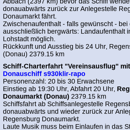
Abbach (2397 km) bevor das Schiff wende
donauabwärts zurück zur Anlegestelle Re
Donaumarkt fährt.
Zwischenaufenthalt - falls gewünscht - bei 
ausschließlich bergwärts: Landaufenthalt i
Lohstadt möglich.
Rückkunft und Ausstieg bis 24 Uhr, Rege
(Donau) 2379.15 km
Schiff-Charterfahrt "Vereinsausflug" mi
Donauschiff s930klir-rapo
Personenzahl: 20 bis 30 Erwachsene
Einstieg ab 19:30 Uhr, Abfahrt 20 Uhr,
Reg
Donaumarkt (Donau)
2379.15 km
Schiffsfahrt ab Schiffsanlegestelle Rege
donauabwärts und wieder zurück zur Anleg
Regensburg Donaumarkt.
Laute Musik muss beim Einlaufen in das S