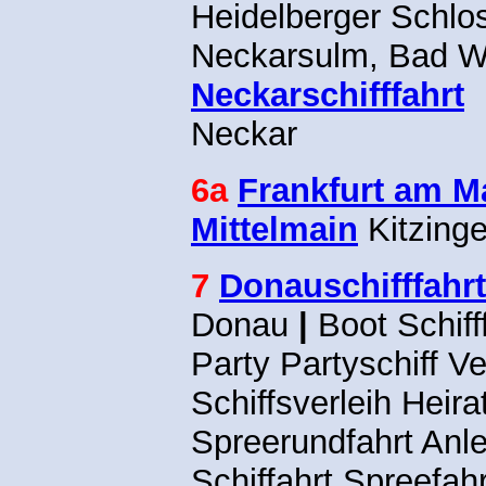
Heidelberger Schlos
Neckarsulm, Bad 
Neckarschifffahrt
Neckar
6a
Frankfurt am M
Mittelmain
Kitzing
7
Donauschifffahrt
Donau
|
Boot Schiff
Party Partyschiff V
Schiffsverleih Heir
Spreerundfahrt Anle
Schiffahrt Spreefah