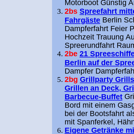
Motorboot
Günstig A
2bs
Spreefahrt mitt
Berlin Sc
Fahrgäste
Dampferfahrt Feier 
Hochzeit Trauung Au
Spreerundfahrt Raum
2be
21 Spreeschiff
Berlin auf der Spre
Dampfer Dampferfahr
2bg
Grillparty Grills
Grillen an Deck, Gril
Gri
Barbecue-Buffet
Bord mit einem Gasgr
bei der Bootsfahrt a
mit Spanferkel, Häh
Eigene Getränke mi