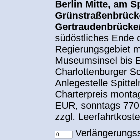
Berlin Mitte, am 
Grünstraßenbrück
Gertraudenbrück
südöstliches Ende d
Regierungsgebiet m
Museumsinsel bis Be
Charlottenburger S
Anlegestelle Spittel
Charterpreis monta
EUR, sonntags 770
zzgl. Leerfahrtkos
Verlängerungss