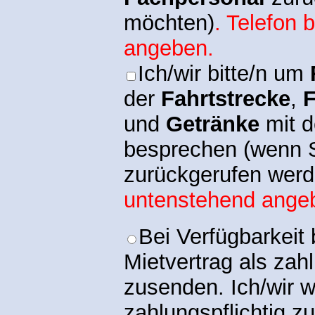
möchten)
. Telefon 
angeben.
Ich/wir bitte/n um
der
Fahrtstrecke
,
F
und
Getränke
mit d
besprechen (wenn 
zurückgerufen wer
untenstehend ange
Bei Verfügbarkeit b
Mietvertrag als zah
zusenden. Ich/wir w
zahlungspflichtig z