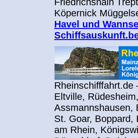
Friedrichshain Tre
Köpernick Müggels
Havel und Wanns
Schiffsauskunft.be
Rheinschifffahrt.de
Eltville, Rüdesheim
Assmannshausen, B
St. Goar, Boppard,
am Rhein, Königswi