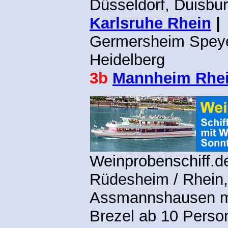
Düsseldorf, Duisbu
Karlsruhe Rhein
|
Germersheim Spey
Heidelberg
3b
Mannheim Rhe
Weinprobenschiff.
Rüdesheim / Rhein,
Assmannshausen mi
Brezel ab 10 Perso