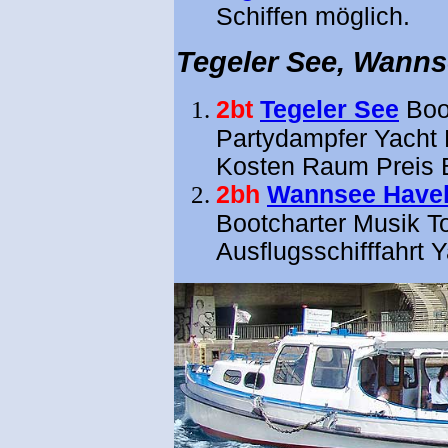
Schiffen möglich.
Tegeler See, Wannse
2bt
Tegeler See
Boo
Partydampfer Yacht M
Kosten Raum Preis 
2bh
Wannsee Have
Bootcharter Musik To
Ausflugsschifffahrt 