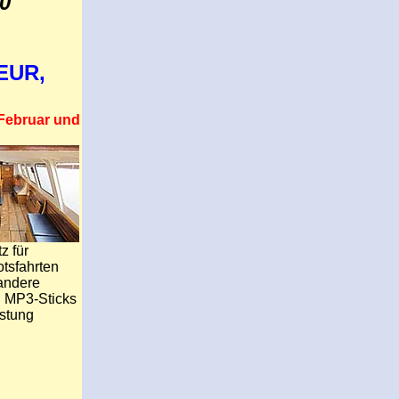
50
 EUR,
 Februar und
z für
otsfahrten
 andere
d MP3-Sticks
istung