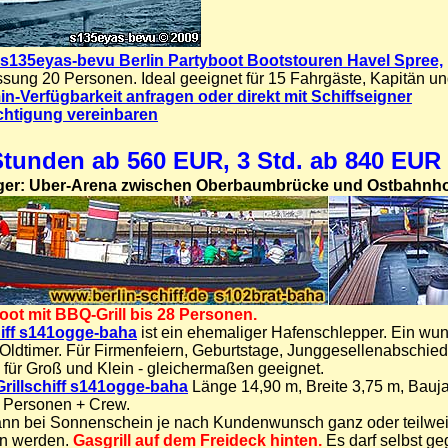
s135eyas-bevu Berlin Partyboot Bootstouren Havel Spree,
sung 20 Personen. Ideal geeignet für 15 Fahrgäste, Kapitän u
in-Verfügbarkeit anfragen oder direkt mit Schiffseigner
chtigung vereinbaren
Stunden ab 560 EUR, 3 Std. ab 840 EUR
ger: Uber-Arena zwischen Oberbaumbrücke und Ostbahnh
boot mit BBQ-Grill bis 28 Personen.
hiff s141ogge-baha
ist ein ehemaliger Hafenschlepper. Ein wu
r Oldtimer. Für Firmenfeiern, Geburtstage, Junggesellenabschie
 für Groß und Klein - gleichermaßen geeignet.
rillschiff s141ogge-baha
Länge 14,90 m, Breite 3,75 m, Bauj
8 Personen + Crew.
nn bei Sonnenschein je nach Kundenwunsch ganz oder teilwe
n werden.
Gasgrill auf dem Freideck hinten.
Es darf selbst geg