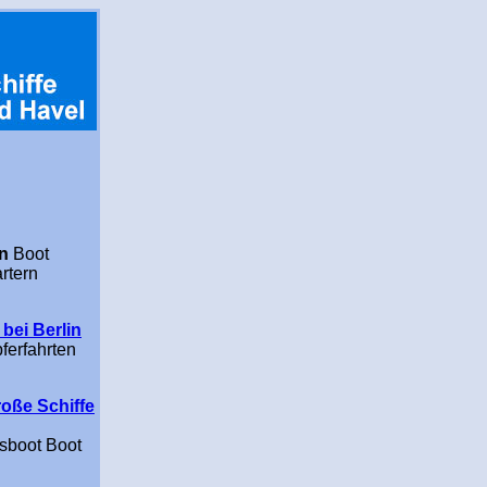
en
Boot
rtern
bei Berlin
ferfahrten
roße Schiffe
gsboot Boot