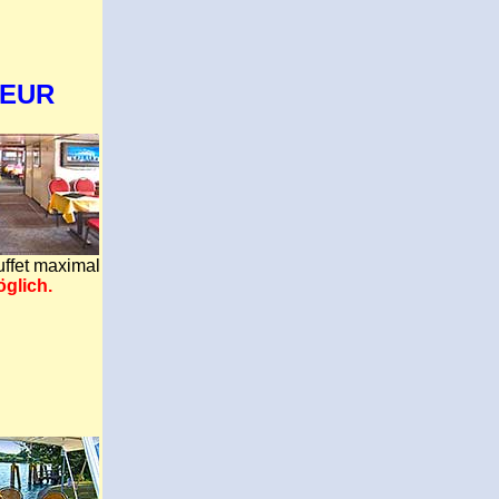
0 EUR
ffet maximal
glich.