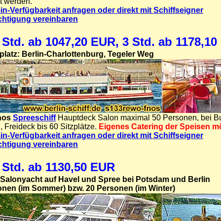
lt werden.
in-Verfügbarkeit anfragen oder direkt mit Schiffseigner
chtigung vereinbaren
 Std. ab 1047,20 EUR, 3 Std. ab 1178,1
platz: Berlin-Charlottenburg, Tegeler Weg
nos
Spreeschiff
Hauptdeck Salon
maximal 50 Personen, bei Bu
n
, Freideck bis 60 Sitzplätze.
Eigenes Catering der Speisen mö
in-Verfügbarkeit anfragen oder direkt mit Schiffseigner
chtigung vereinbaren
 Std. ab 1130,50 EUR
 Salonyacht auf Havel und Spree bei Potsdam und Berlin
onen (im Sommer) bzw. 20 Personen (im Winter)