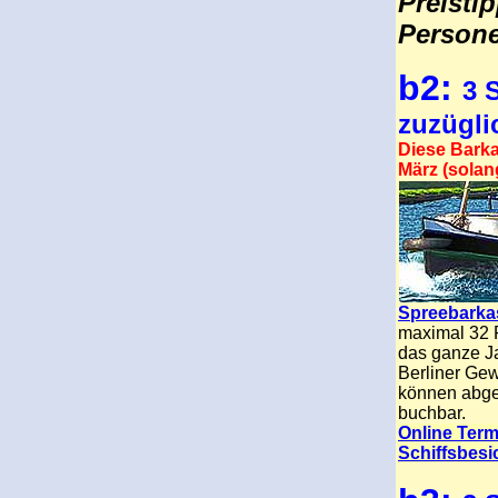
Preisti
Persone
b2:
3 
zuzügli
Diese Barka
März (solang
Spreebarkas
maximal 32 P
das ganze Ja
Berliner Gew
können abges
buchbar.
Online Term
Schiffsbesi