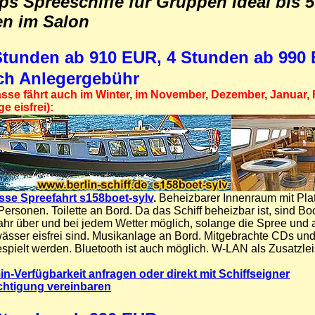
pps
Spreeschiffe für Gruppen ideal bis 
n im Salon
Stunden ab 910 EUR, 4 Stunden ab 990
ch Anlegergebühr
sse fährt auch im Winter, im November, Dezember, Januar,
e eisfrei):
se Spreefahrt s158boet-sylv
.
Beheizbarer Innenraum mit Plat
ersonen. Toilette an Bord. Da das Schiff beheizbar ist, sind Bo
hr über und bei jedem Wetter möglich, solange die Spree und
ässer eisfrei sind. Musikanlage an Bord. Mitgebrachte CDs un
pielt werden. Bluetooth ist auch möglich. W-LAN als Zusatzle
in-Verfügbarkeit anfragen oder direkt mit Schiffseigner
chtigung vereinbaren