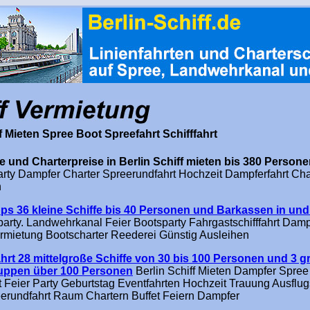
f Mieten Spree Boot Spreefahrt Schifffahrt
fe und Charterpreise in Berlin Schiff mieten bis 380 Person
Party Dampfer Charter Spreerundfahrt Hochzeit Dampferfahrt Cha
n
pps 36 kleine Schiffe bis 40 Personen und Barkassen in und 
tparty. Landwehrkanal Feier Bootsparty Fahrgastschifffahrt Damp
ermietung Bootscharter Reederei Günstig Ausleihen
hrt 28 mittelgroße Schiffe von 30 bis 100 Personen und 3 g
ruppen über 100 Personen
Berlin Schiff Mieten Dampfer Spree
 Feier Party Geburtstag Eventfahrten Hochzeit Trauung Ausflu
eerundfahrt Raum Chartern Buffet Feiern Dampfer