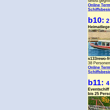
selbst gegril
Online Term
Schiffsbesi
b10:
2
Heimatliege
s133rewo-f
38 Persone
Online Term
Schiffsbesi
b11:
4
Eventschiff
bis 25 Pers