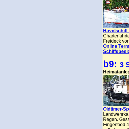
Havelschiff
Charterfahrt
Freideck vorn
Online Term
Schiffsbesi
b9:
3 
Heimatanle
Oldtimer-Sp
Landwehrkan
Regen. Gesam
Fingerfood 