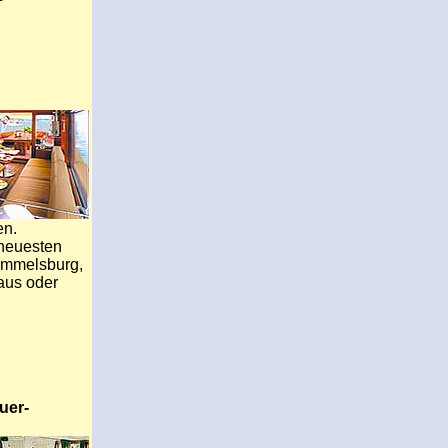
en.
 neuesten
ummelsburg,
aus oder
uer-