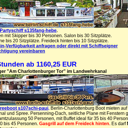
 Partyschiff s135fang-hebe
.
en mit Skipper bis 30 Personen. Salon bis 30 Sitzplätze.
e bis 20 Sitzplätze. Freideck hinten bis 10 Sitzplätze.
in-Verfügbarkeit anfragen oder direkt mit Schiffseigner
chtigung vereinbaren
Stunden ab 1160,25 EUR
ger "Am Charlottenburger Tor" im Landwehrkanal
reeboot s107schi-paui
.
Berlin-Charlottenburg Boot mieten auf
al und Spree. Persenning-Dach, seitliche Plane mit Fenstern 
tzulassung 50 Personen, mit Buffet ideal für 35 bis 40 Person
40 bis 45 Personen.
Gasgrill auf dem Freideck hinten.
Es darf