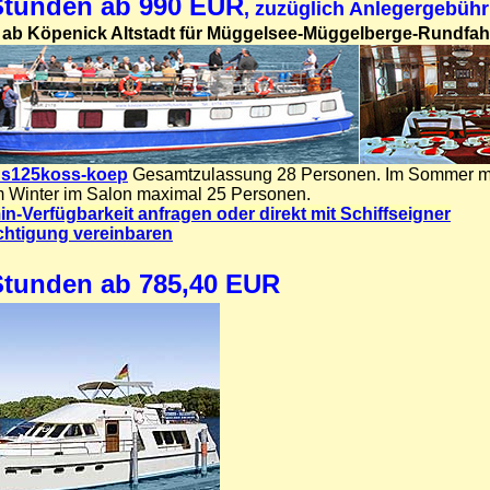
Stunden ab 990 EUR
, zuzüglich Anlegergebühr
t ab Köpenick Altstadt für Müggelsee-Müggelberge-Rundfah
f s125koss-koep
Gesamtzulassung 28 Personen. Im Sommer m
m Winter im Salon maximal 25 Personen.
in-Verfügbarkeit anfragen oder direkt mit Schiffseigner
chtigung vereinbaren
Stunden ab 785,40 EUR