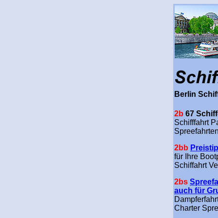
Berlin Schif
2b
67 Schif
Schifffahrt 
Spreefahrte
2bb
Preisti
für Ihre Boo
Schiffahrt V
2bs
Spreefa
auch für G
Dampferfahrt
Charter Spr