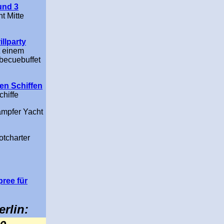
und 3
t Mitte
illparty
t einem
rbecuebuffet
en Schiffen
chiffe
ampfer Yacht
otcharter
pree für
rlin: