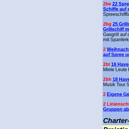
2be
22 Spre
Schiffe auf 
Spreeschifff
2bg
25 Grill
Grillschiff 
Gasgrill auf 
mit Spanfer
2
Weihnacht
auf Spree u
2bt
16 Have
Miete Leute 
2bh
18 Hav
Musik Tour S
2
Eigene Ge
2 Linienschi
Gruppen ab
Charter