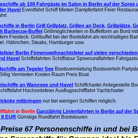
eschiffe ab 100 Fahrgäste im Salon in Berlin auf der Spree 
der Havel
Eventfahrt Schiff Mieten Dampferfahrt Feier Restauran
ahrt
schiffe in Berlin Grill Grillplatz, Grillen an Deck, Grillplätze, Gr
mit Barbecue-Buffet
Grillmöglichkeiten in Buffetform an Bord mi
dem Freideck. Grillbuffet bei der Bootsfahrt als reichhaltiges Ba
kel, Hähnchen, Steaks, Hamburger usw.
sfeier Berlin Firmenweihnachtsfeier auf vielen verschieden
nd Havel
Schiffsfahrten Schiffstour Spreerundfahrten Fahrgasts
lschiffe am Tegeler See
Bootsvermietung Bootsverleih Partyd
Billig Vermieten Kosten Raum Preis Boat
elschiffe an Wannsee und Havel
Schiffcharter Anlegestelle Bo
chiffsfahrt Hochzeitsfeier Ausflugsschifffahrt Yachtcharter
tränke mitbringen
nur bei wenigen Schiffen möglich.
fffahrt in Berlin
Ganzjährig Linienfahrten
in Berlin auf der S
 8 EUR
Günstige Rundfahrt Bootstouren
-Preise 67 Personenschiffe in und bei Be