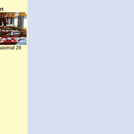
rt
aximal 28