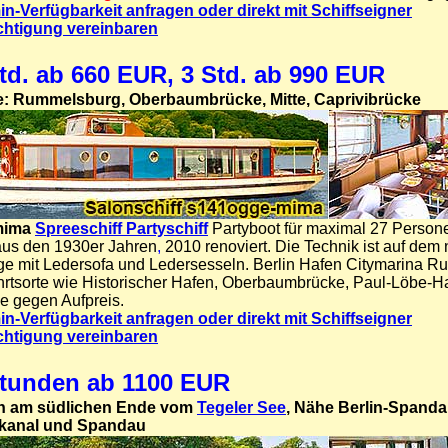
in-Verfügbarkeit anfragen oder direkt mit Schiffseigner
chtigung vereinbaren
td. ab 660 EUR, 3 Std. ab 990 EUR
e: Rummelsburg, Oberbaumbrücke, Mitte, Caprivibrücke
mima
Spreeschiff Partyschiff
Partyboot für maximal 27 Person
aus den 1930er Jahren
,
2010 renoviert. Die Technik ist auf dem
e mit Ledersofa und Ledersesseln.
Berlin Hafen Citymarina R
hrtsorte wie Historischer Hafen, Oberbaumbrücke, Paul-Löbe-H
e gegen Aufpreis.
in-Verfügbarkeit anfragen oder direkt mit Schiffseigner
chtigung vereinbaren
Stunden ab 1100 EUR
n am südlichen Ende vom
Tegeler See
, Nähe Berlin-Spanda
skanal und Spandau