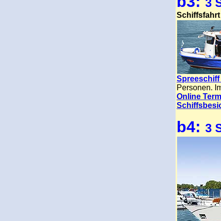
b3:
3 
Schiffsfahr
Spreeschif
Personen. I
Online Term
Schiffsbesi
b4:
3 