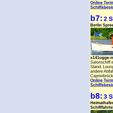
Online Term
Schiffsbesi
b7:
2 S
Berlin Spre
s141ogge-
Salonschiff 
Stand.
Loung
andere Abfa
Caprivibrück
Online Term
Schiffsbesi
b8:
3 
Heimathafe
Schifffahrt