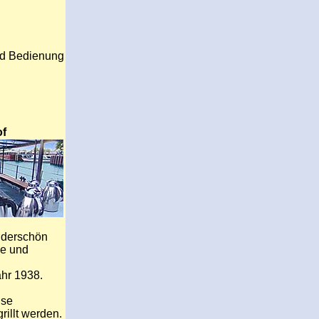
nd Bedienung
of
nderschön
de und
ahr 1938.
ise
rillt werden.