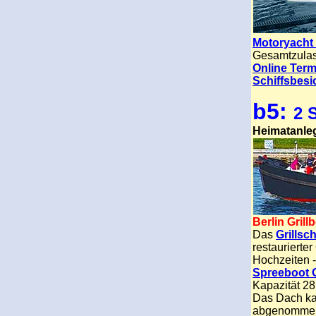
Motoryacht 
Gesamtzulas
Online Term
Schiffsbesi
b5:
2 
Heimatanle
Berlin Grill
Das
Grillsc
restaurierte
Hochzeiten -
Spreeboot G
Kapazität 2
Das Dach ka
abgenomme