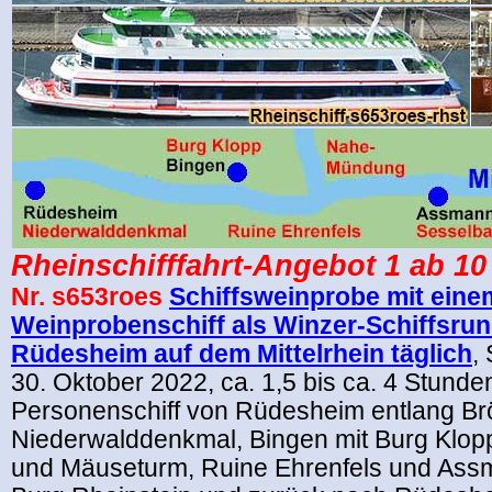
Rheinschifffahrt-Angebot 1
ab 10
Nr. s653roes
Schiffsweinprobe mit eine
Weinprobenschiff als Winzer-Schiffsrun
Rüdesheim auf dem Mittelrhein täglich
, 
30. Oktober 2022, c
a. 1,5 bis ca. 4 Stund
Personenschiff von
Rüdesheim entlang
Br
Niederwalddenkmal, Bingen mit Burg Klo
und Mäuseturm, Ruine Ehrenfels und As