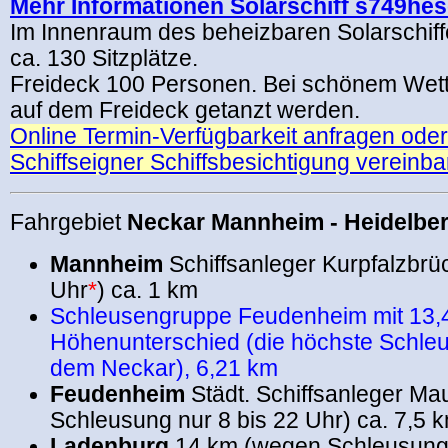
Mehr Informationen Solarschiff s749he
Im Innenraum des beheizbaren Solarschiff
ca. 130 Sitzplätze.
Freideck 100 Personen. Bei schönem Wet
auf dem Freideck getanzt werden.
Online Termin-Verfügbarkeit anfragen oder 
Schiffseigner Schiffsbesichtigung vereinb
Fahrgebiet
Neckar Mannheim - Heidelber
Mannheim
Schiffsanleger Kurpfalzbrüc
Uhr
*
) ca. 1 km
Schleusengruppe Feudenheim mit 13,
Höhenunterschied (die höchste Schle
dem Neckar), 6,21 km
Feudenheim
Städt. Schiffsanleger Ma
Schleusung nur 8 bis 22 Uhr) ca. 7,5 
Ladenburg
14 km (wegen Schleusung 