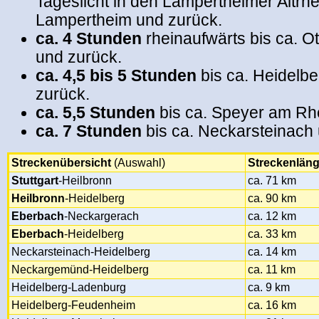
Tageslicht in den Lampertheimer Altrhe
Lampertheim und zurück.
ca. 4 Stunden
rheinaufwärts bis ca. O
und zurück.
ca. 4,5 bis 5 Stunden
bis ca. Heidelb
zurück.
ca. 5,5 Stunden
bis ca. Speyer am Rh
ca. 7 Stunden
bis ca. Neckarsteinach 
Streckenübersicht
(Auswahl)
Streckenlän
Stuttgart
-Heilbronn
ca. 71 km
Heilbronn
-Heidelberg
ca. 90 km
Eberbach
-Neckargerach
ca. 12 km
Eberbach
-Heidelberg
ca. 33 km
Neckarsteinach-Heidelberg
ca. 14 km
Neckargemünd-Heidelberg
ca. 11 km
Heidelberg-Ladenburg
ca. 9 km
Heidelberg-Feudenheim
ca. 16 km