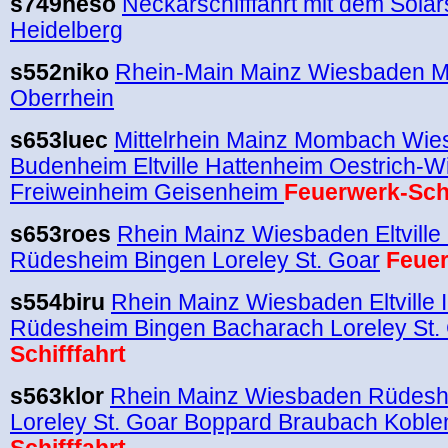
s749heso
Neckarschifffahrt mit dem Solar
Heidelberg
s552niko
Rhein-Main Mainz Wiesbaden Mi
Oberrhein
s653luec
Mittelrhein Mainz Mombach Wie
Budenheim Eltville Hattenheim Oestrich-Wi
Freiweinheim Geisenheim
Feuerwerk-Schi
s653roes
Rhein Mainz Wiesbaden Eltville
Rüdesheim Bingen Loreley St. Goar
Feuer
s554biru
Rhein Mainz Wiesbaden Eltville 
Rüdesheim Bingen Bacharach Loreley St.
Schifffahrt
s563klor
Rhein Mainz Wiesbaden Rüdesh
Loreley St. Goar Boppard Braubach Koble