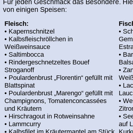
Für jeden Geschmack das Besondere. Hier
von einigen Speisen:
Fleisch:
Fisc
• Kapernschnitzel
• Sch
• Kalbsfleischröllchen in
Gemü
Weißweinsauce
Estr
• Saltimbocca
• Bar
• Rindergeschnetzeltes Bouef
Bals
Stroganoff
• Zan
• Poulardenbrust „Florentin“ gefüllt mit
Weiß
Blattspinat
• Lac
• Poulardenbrust „Marengo“ gefüllt mit
Lauc
Champignons, Tomatenconcassées
• Wei
und Kräutern
Zitr
• Hirschragout in Rotweinsahne
• Se
• Lammcurry
auf 
• Kalbsfilet im Kräutermantel am Stück
Kur