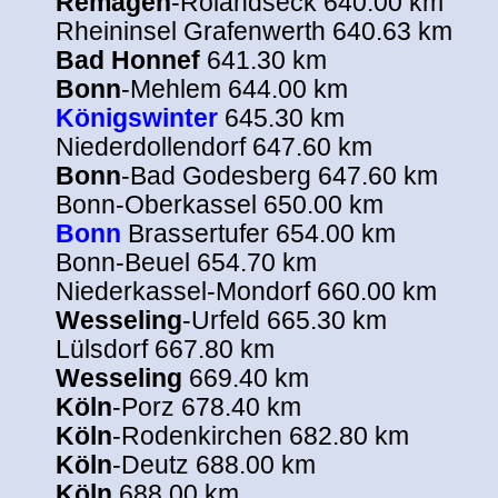
Remagen
-Rolandseck 640.00 km
Rheininsel Grafenwerth 640.63 km
Bad Honnef
641.30 km
Bonn
-Mehlem 644.00 km
Königswinter
645.30 km
Niederdollendorf 647.60 km
Bonn
-Bad Godesberg 647.60 km
Bonn-Oberkassel 650.00 km
Bonn
Brassertufer 654.00 km
Bonn-Beuel 654.70 km
Niederkassel-Mondorf 660.00 km
Wesseling
-Urfeld 665.30 km
Lülsdorf 667.80 km
Wesseling
669.40 km
Köln
-Porz 678.40 km
Köln
-Rodenkirchen 682.80 km
Köln
-Deutz 688.00 km
Köln
688.00 km