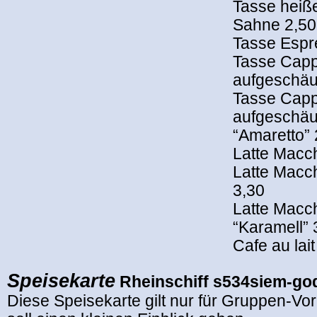
Tasse heiß
Sahne 2,50
Tasse Espr
Tasse Capp
aufgeschäu
Tasse Capp
aufgeschäu
“Amaretto” 
Latte Macch
Latte Macch
3,30
Latte Macch
“Karamell” 
Cafe au lai
Speisekarte
Rheinschiff s534siem-go
Diese Speisekarte gilt nur für Gruppen-Vo