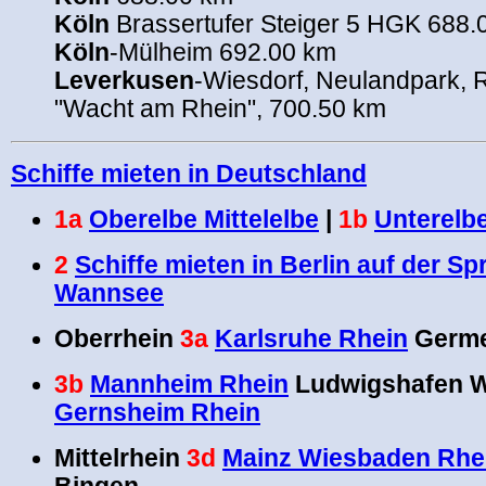
Köln
Brassertufer Steiger 5 HGK 688.
Köln
-Mülheim 692.00 km
Leverkusen
-Wiesdorf, Neulandpark, R
"Wacht am Rhein", 700.50 km
Schiffe mieten in Deutschland
1a
Oberelbe Mittelelbe
|
1b
Unterelb
2
Schiffe mieten in Berlin auf der Sp
Wannsee
Oberrhein
3a
Karlsruhe Rhein
Germe
3b
Mannheim Rhein
Ludwigshafen 
Gernsheim Rhein
Mittelrhein
3d
Mainz Wiesbaden Rhe