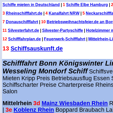
Schiffe mieten in Deutschland
|
1
Schiffe Elbe Hamburg
|
3
Rheinschifffahrt.de
|
4
Kanalfahrt NRW
|
5
Neckarschifffa
7
Donauschifffahrt
|
10
Betriebsweihnachtsfeier.de an Bo
11
Silvesterfahrt.de
|
Silvester-Partyschiffe
|
Hotelzimmer mi
12
Schifffahrplan.de
|
Feuerwerk-Schifffahrt
|
Mittelrhein-L
13
Schiffsauskunft.de
.
Schifffahrt Bonn Königswinter L
Wesseling Mondorf Schiff
Schiffsv
Mieten Kripp Preis Betriebsausflug Essen S
Schiffscharter Preise Charterpreise Rhein
Salon
Mittelrhein
3d
Mainz Wiesbaden Rhein
R
|
3e
Koblenz Rhein
Boppard Braubach La