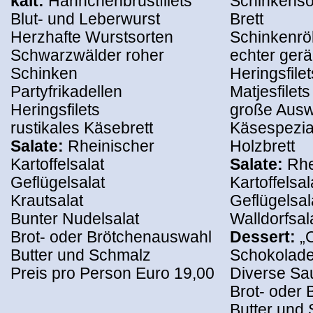
kalt:
Hähnchenbrustfilets
Schinkenso
Blut- und Leberwurst
Brett
Herzhafte Wurstsorten
Schinkenröl
Schwarzwälder roher
echter ger
Schinken
Heringsfilet
Partyfrikadellen
Matjesfilets
Heringsfilets
große Ausw
rustikales Käsebrett
Käsespezia
Salate:
Rheinischer
Holzbrett
Kartoffelsalat
Salate:
Rhe
Geflügelsalat
Kartoffelsal
Krautsalat
Geflügelsal
Bunter Nudelsalat
Walldorfsal
Brot- oder Brötchenauswahl
Dessert:
„
Butter und Schmalz
Schokolade
Preis pro Person Euro 19,00
Diverse Sa
Brot- oder
Butter und