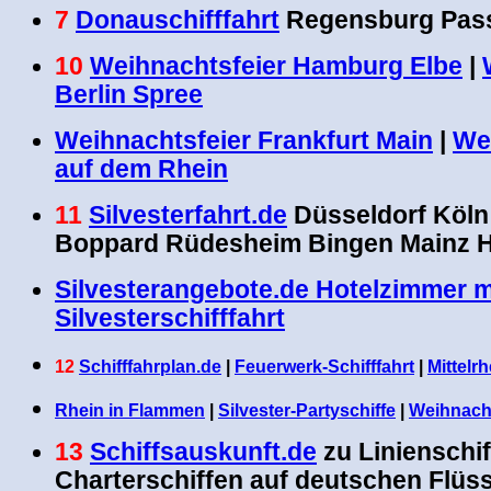
7
Donauschifffahrt
Regensburg Pas
10
Weihnachtsfeier Hamburg Elbe
|
Berlin Spree
Weihnachtsfeier Frankfurt Main
|
We
auf dem Rhein
11
Silvesterfahrt.de
Düsseldorf Köln
Boppard Rüdesheim Bingen Mainz 
Silvesterangebote.de Hotelzimmer m
Silvesterschifffahrt
12
Schifffahrplan.de
|
Feuerwerk-Schifffahrt
|
Mittelrh
Rhein in Flammen
|
Silvester-Partyschiffe
|
Weihnacht
13
Schiffsauskunft.de
zu Linienschif
Charterschiffen auf deutschen Flüs