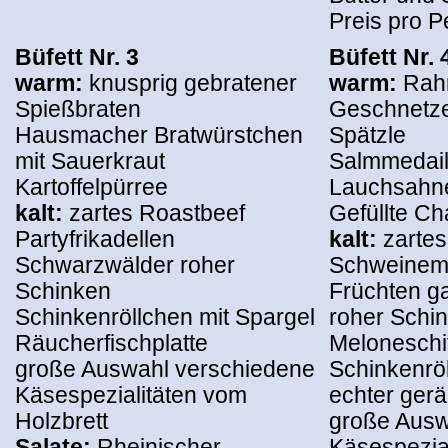
Preis pro P
Büfett Nr. 3
Büfett Nr. 
warm:
knusprig gebratener
warm:
Rah
Spießbraten
Geschnetze
Hausmacher Bratwürstchen
Spätzle
mit Sauerkraut
Salmmedail
Kartoffelpürree
Lauchsahn
kalt:
zartes Roastbeef
Gefüllte C
Partyfrikadellen
kalt:
zarte
Schwarzwälder roher
Schweineme
Schinken
Früchten ga
Schinkenröllchen mit Spargel
roher Schin
Räucherfischplatte
Meloneschi
große Auswahl verschiedene
Schinkenröl
Käsespezialitäten vom
echter ger
Holzbrett
große Ausw
Salate:
Rheinischer
Käsespezia