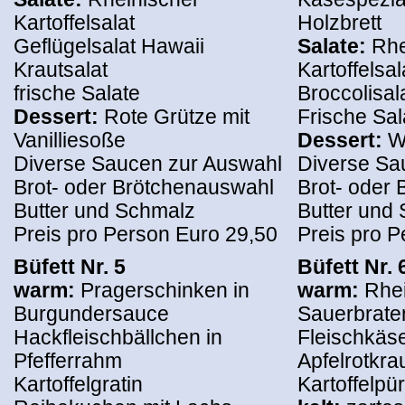
Kartoffelsalat
Holzbrett
Geflügelsalat Hawaii
Salate:
Rhe
Krautsalat
Kartoffelsal
frische Salate
Broccolisal
Dessert:
Rote Grütze mit
Frische Sal
Vanilliesoße
Dessert:
W
Diverse Saucen zur Auswahl
Diverse Sa
Brot- oder Brötchenauswahl
Brot- oder
Butter und Schmalz
Butter und
Preis pro Person Euro 29,50
Preis pro P
Büfett Nr. 5
Büfett Nr. 
warm:
Pragerschinken in
warm:
Rhe
Burgundersauce
Sauerbrate
Hackfleischbällchen in
Fleischkäs
Pfefferrahm
Apfelrotkra
Kartoffelgratin
Kartoffelpü