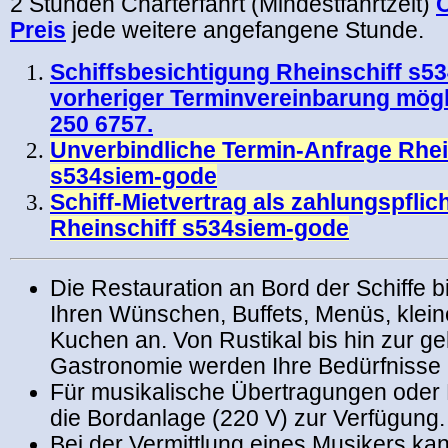
2 Stunden Charterfahrt (Mindestfahrtzeit)
C
Preis
jede weitere angefangene Stunde.
Schiffsbesichtigung Rheinschiff s5
vorheriger Terminvereinbarung mögl
250 6757.
Unverbindliche Termin-Anfrage Rhei
s534siem-gode
Schiff-Mietvertrag als zahlungspfli
Rheinschiff s534siem-gode
Die Restauration an Bord der Schiffe b
Ihren Wünschen, Buffets, Menüs, klein
Kuchen an. Von Rustikal bis hin zur 
Gastronomie werden Ihre Bedürfnisse 
Für musikalische Übertragungen oder
die Bordanlage (220 V) zur Verfügung.
Bei der Vermittlung eines Musikers ka