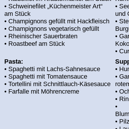
• Schweinefilet „Küchenmeister Art“
• Se
am Stück
und 
• Champignons gefüllt mit Hackfleisch
• Ste
• Champignons vegetarisch gefüllt
Burg
• Rheinischer Sauerbraten
• Ga
• Roastbeef am Stück
Koko
• Cu
Pasta:
Sup
• Spaghetti mit Lachs-Sahnesauce
• Hu
• Spaghetti mit Tomatensauce
• Ga
• Tortellini mit Schnittlauch-Käsesauce
rote
• Farfalle mit Möhrencreme
• Oc
• Ri
•
Blum
• Pi
• La