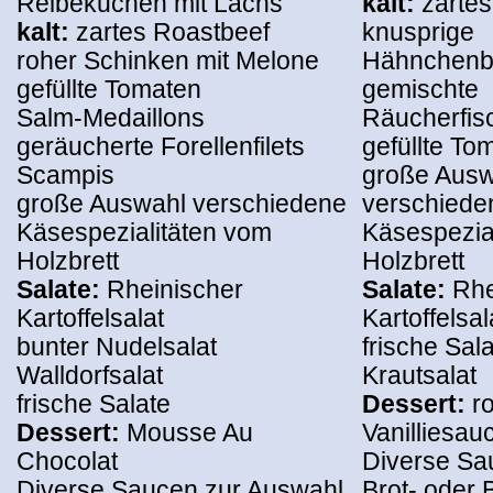
Reibekuchen mit Lachs
kalt:
zarte
kalt:
zartes Roastbeef
knusprige
roher Schinken mit Melone
Hähnchenbr
gefüllte Tomaten
gemischte
Salm-Medaillons
Räucherfisc
geräucherte Forellenfilets
gefüllte To
Scampis
große Ausw
große Auswahl verschiedene
verschiede
Käsespezialitäten vom
Käsespezia
Holzbrett
Holzbrett
Salate:
Rheinischer
Salate:
Rhe
Kartoffelsalat
Kartoffelsal
bunter Nudelsalat
frische Sal
Walldorfsalat
Krautsalat
frische Salate
Dessert:
r
Dessert:
Mousse Au
Vanilliesau
Chocolat
Diverse Sa
Diverse Saucen zur Auswahl
Brot- oder