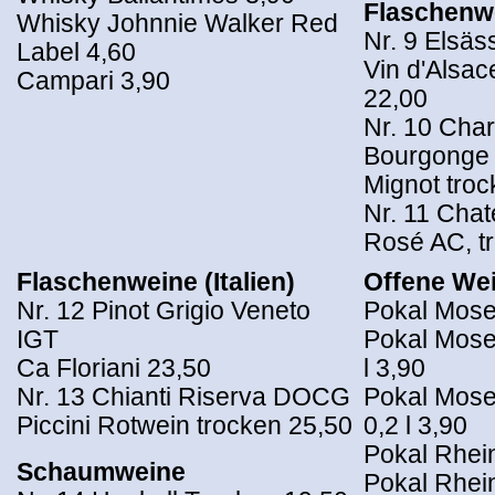
Flaschenwe
Whisky Johnnie Walker Red
Nr. 9 Elsäs
Label 4,60
Vin d'Alsac
Campari 3,90
22,00
Nr. 10 Cha
Bourgonge
Mignot troc
Nr. 11 Chat
Rosé AC, t
Flaschenweine (Italien)
Offene We
Nr. 12 Pinot Grigio Veneto
Pokal Mosel
IGT
Pokal Mose
Ca Floriani 23,50
l 3,90
Nr. 13 Chianti Riserva DOCG
Pokal Mose
Piccini Rotwein trocken 25,50
0,2 l 3,90
Pokal Rhein
Schaumweine
Pokal Rhei