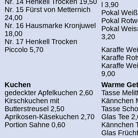
Nr. 14 Henkell Trocken 19,50
l 3,90
Nr. 15 Fürst von Metternich
Pokal Weißh
24,00
Pokal Rotwe
Nr. 16 Hausmarke Kronjuwel
Pokal Weiss
18,00
3,20
Nr. 17 Henkell Trocken
Piccolo 5,70
Karaffe Wei
Karaffe Rot
Karaffe Wei
9,00
Kuchen
Warme Get
gedeckter Apfelkuchen 2,60
Tasse Melit
Kirschkuchen mit
Kännchen Me
Butterstreusel 2,50
Tasse Scho
Aprikosen-Käsekuchen 2,70
Glas Tee 2
Portion Sahne 0,60
Kännchen T
Glas Frücht