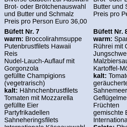
Brot- oder Brötchenauswahl
Butter und
und Butter und Schmalz
Preis pro P
Preis pro Person Euro 36,00
Büfett Nr. 7
Büfett Nr. 
warm:
Broccolirahmsuppe
warm:
Spa
Putenbrustfilets Hawaii
Rührei mit
Reis
Jungschwei
Nudel-Lauch-Auflauf mit
Malzbiersa
Gorgonzola
Kartoffel-M
gefüllte Champigions
kalt:
Tomat
(vegetrarisch)
geräucherte
kalt:
Hähnchenbrustfilets
Sahnemeerr
Tomaten mit Mozzarella
Geflügelmed
gefüllte Eier
Früchten
Partyfrikadellen
gemischte B
Sahneheringsfilets
Internatio