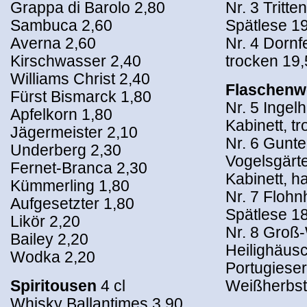
Grappa di Barolo 2,80
Nr. 3 Tritt
Sambuca 2,60
Spätlese 1
Averna 2,60
Nr. 4 Dornf
Kirschwasser 2,40
trocken 19
Williams Christ 2,40
Flaschenw
Fürst Bismarck 1,80
Nr. 5 Ingel
Apfelkorn 1,80
Kabinett, t
Jägermeister 2,10
Nr. 6 Gunt
Underberg 2,30
Vogelsgärt
Fernet-Branca 2,30
Kabinett, h
Kümmerling 1,80
Nr. 7 Floh
Aufgesetzter 1,80
Spätlese 1
Likör 2,20
Nr. 8 Groß
Bailey 2,20
Heilighäus
Wodka 2,20
Portugiese
Spiritousen
4 cl
Weißherbst
Whisky Ballantimes 3,90