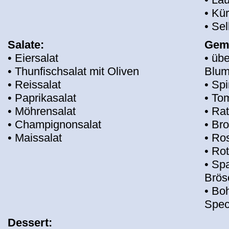
• Kü
• Se
Salate:
Gem
• Eiersalat
• üb
• Thunfischsalat mit Oliven
Blum
• Reissalat
• Sp
• Paprikasalat
• To
• Möhrensalat
• Rat
• Champignonsalat
• Bro
• Maissalat
• Ro
• Rot
• Spa
Brös
• Bo
Spec
Dessert: