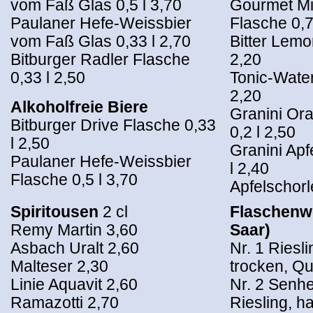
vom Faß Glas 0,5 l 3,70
Gourmet Mi
Paulaner Hefe-Weissbier
Flasche 0,7
vom Faß Glas 0,33 l 2,70
Bitter Lemo
Bitburger Radler Flasche
2,20
0,33 l 2,50
Tonic-Water
2,20
Alkoholfreie Biere
Granini Or
Bitburger Drive Flasche 0,33
0,2 l 2,50
l 2,50
Granini Apf
Paulaner Hefe-Weissbier
l 2,40
Flasche 0,5 l 3,70
Apfelschorl
Spiritousen
2 cl
Flaschenwe
Remy Martin 3,60
Saar)
Asbach Uralt 2,60
Nr. 1 Ries
Malteser 2,30
trocken, Qu
Linie Aquavit 2,60
Nr. 2 Senh
Ramazotti 2,70
Riesling, h