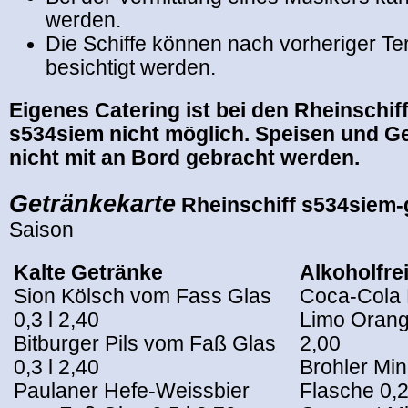
werden.
Die Schiffe können nach vorheriger T
besichtigt werden.
Eigenes Catering ist bei den Rheinschi
s534siem nicht möglich. Speisen und G
nicht mit an Bord gebracht werden.
Getränkekarte
Rheinschiff s534
siem-
Saison
Kalte Getränke
Alkoholfre
Sion Kölsch vom Fass Glas
Coca-Cola F
0,3 l 2,40
Limo Orang
Bitburger Pils vom Faß Glas
2,00
0,3 l 2,40
Brohler Mi
Paulaner Hefe-Weissbier
Flasche 0,2