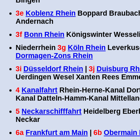
Bingen
3e
Koblenz Rhein
Boppard Braubach
Andernach
3f
Bonn Rhein
Königswinter Wesseli
Niederrhein
3g
Köln Rhein
Leverkus
Dormagen-Zons Rhein
3i
Düsseldorf Rhein
|
3j
Duisburg Rh
Uerdingen Wesel Xanten Rees Emm
4
Kanalfahrt
Rhein-Herne-Kanal Do
Kanal Datteln-Hamm-Kanal Mittellan
5
Neckarschifffahrt
Heidelberg Eber
Neckar
6a
Frankfurt am Main
|
6b
Obermain 