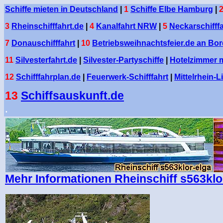
Schiffe mieten in Deutschland
|
1
Schiffe Elbe Hamburg
|
3
Rheinschifffahrt.de
|
4
Kanalfahrt NRW
|
5
Neckarschifffa
7
Donauschifffahrt
|
10
Betriebsweihnachtsfeier.de an Bo
11
Silvesterfahrt.de
|
Silvester-Partyschiffe
|
Hotelzimmer mi
12
Schifffahrplan.de
|
Feuerwerk-Schifffahrt
|
Mittelrhein-L
13
Schiffsauskunft.de
.
Mehr Informationen Rheinschiff s563klo