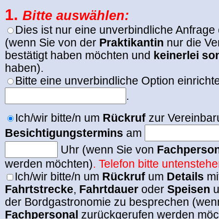
1.
Bitte auswählen:
Dies ist nur eine unverbindliche Anfrage
(wenn Sie von der
Praktikantin
nur die Ve
bestätigt haben möchten und
keinerlei so
haben).
Bitte eine unverbindliche Option einricht
.
Ich/wir bitte/n um
Rückruf
zur Vereinbar
Besichtigungstermins
am
Uhr
(wenn Sie von
Fachperson
werden möchten)
. Telefon bitte untenste
Ich/wir bitte/n um
Rückruf
um
Details
mi
Fahrtstrecke
,
Fahrtdauer
oder
Speisen
u
der Bordgastronomie zu besprechen (wen
Fachpersonal
zurückgerufen werden möc