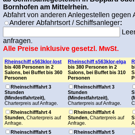
Bornhofen am Mittelrhein.
Abfahrt von anderen Anlegestellen gegen A
Anderer
Abfahrtsort / Schiffsanleger
:
Leer
anfragen.
Alle Preise inklusive gesetzl. MwSt.
Rheinschiff s563klor-lost
Rheinschiff s563klor-elga
R
bis 408 Personen in 2
bis 380 Personen in 2
b
Salons, bei Buffet bis 360
Salons, bei Buffet bis 310
S
Personen
Personen
P
Rheinschifffahrt 3
Rheinschifffahrt 3
Stunden
Stunden
S
(Mindestfahrtzeit),
(Mindestfahrtzeit),
(
Charterpreis auf Anfrage.
Charterpreis auf Anfrage.
C
Rheinschifffahrt 4
Rheinschifffahrt 4
Stunden,
Charterpreis auf
Stunden,
Charterpreis auf
S
Anfrage.
Anfrage.
A
Rheinschifffahrt 5
Rheinschifffahrt 5