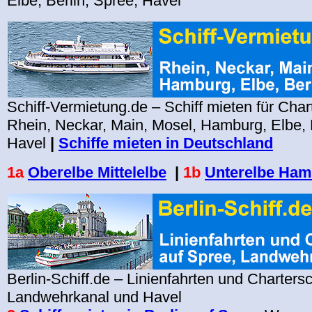
Elbe, Berlin, Spree, Havel
Schiff-Vermietung.de – Schiff mieten für Char
Rhein, Neckar, Main, Mosel, Hamburg, Elbe, B
Havel
|
Schiffe mieten in Deutschland
1a
Oberelbe Mittelelbe
|
1b
Unterelbe Ha
Berlin-Schiff.de – Linienfahrten und Chartersc
Landwehrkanal und Havel