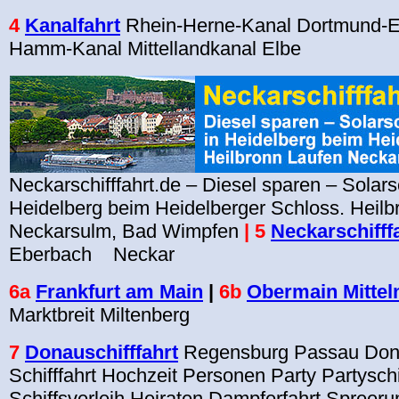
4
Kanalfahrt
Rhein-Herne-Kanal Dortmund-E
Hamm-Kanal Mittellandkanal Elbe
Neckarschifffahrt.de – Diesel sparen – Solarsc
Heidelberg beim Heidelberger Schloss. Heilb
Neckarsulm, Bad Wimpfen
| 5
Neckarschifff
Eberbach Neckar
6a
Frankfurt am Main
|
6b
Obermain Mittel
Marktbreit Miltenberg
7
Donauschifffahrt
Regensburg Passau Do
Schifffahrt Hochzeit Personen Party Partysch
Schiffsverleih Heiraten Dampferfahrt Spreeru