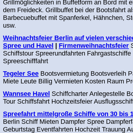
Grillmöglichkeiten in Buffetform an Bord mit e
dem Freideck. Grillbuffet bei der Bootsfahrt al
Barbecuebuffet mit Spanferkel, Hähnchen, S
usw.
Weihnachtsfeier Berlin auf vielen verschi
Spree und Havel
|
Firmenweihnachtsfeier
S
Schiffstour Spreerundfahrten Fahrgastschiffe
Spreeschifffahrt
Tegeler See
Bootsvermietung Bootsverleih P
Miete Leute Billig Vermieten Kosten Raum Pr
Wannsee Havel
Schiffcharter Anlegestelle B
Tour Schiffsfahrt Hochzeitsfeier Ausflugsschif
Spreefahrt mittelgroße Schiffe von 30 bis
Berlin Schiff Mieten Dampfer Spree Dampferfa
Geburtstag Eventfahrten Hochzeit Trauung A