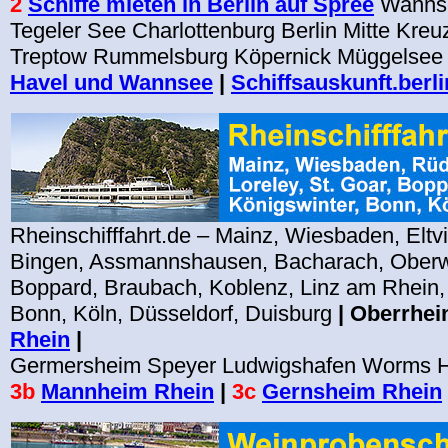
2
Schiffe mieten in Berlin auf Spree
Wanns
Tegeler See Charlottenburg Berlin Mitte Kreu
Treptow Rummelsburg Köpernick Müggelsee
Havel und Wannsee
|
Schiffsauskunft.berli
Rheinschifffahrt.de – Mainz, Wiesbaden, Eltv
Bingen, Assmannshausen, Bacharach, Oberwe
Boppard, Braubach, Koblenz, Linz am Rhein,
Bonn, Köln, Düsseldorf, Duisburg
| Oberrhei
Rhein
|
Germersheim Speyer
Ludwigshafen Worms H
3b
Mannheim Rhein
|
3c
Gernsheim Rhein