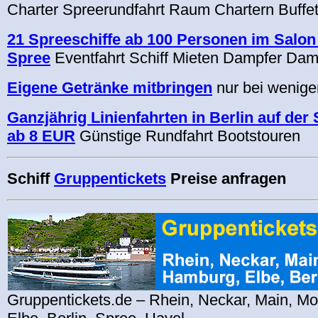
Charter Spreerundfahrt Raum Chartern Buffet
21 Spreeschiffe ab 100 Personen im Salon 
Spree
Eventfahrt Schiff Mieten Dampfer Damp
Eigene Getränke mitbringen
nur bei wenige
Ganzjährig Linienfahrten in Berlin auf der
ab 8 EUR
Günstige Rundfahrt Bootstouren
Schiff
Gruppentickets
Preise anfragen
Gruppentickets.de – Rhein, Neckar, Main, M