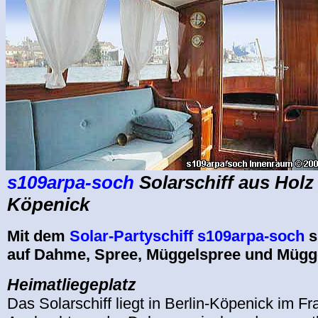
s109arpa-soch
Solarschiff aus Holz 
Köpenick
Mit dem
Solar-Partyschiff s109arpa-soch
s
auf Dahme, Spree, Müggelspree und Mügg
Heimatliegeplatz
Das Solarschiff liegt in Berlin-Köpenick im Fr