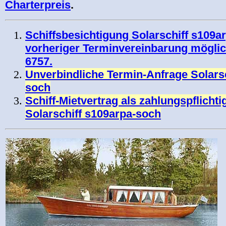
Charterpreis
.
Schiffsbesichtigung Solarschiff s109a
vorheriger Terminvereinbarung möglic
6757.
Unverbindliche Termin-Anfrage Solarsc
soch
Schiff-Mietvertrag als zahlungspflicht
Solarschiff s109arpa-soch