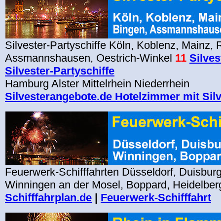
Silvester-Partyschiffe Köln, Koblenz, Mainz,
Assmannshausen, Oestrich-Winkel
11
Silves
Silvester-Partyschiffe
Hamburg Alster Mittelrhein Niederrhein
Silvesterangebote.de Hotelzimmer mit Silv
Feuerwerk-Schifffahrten Düsseldorf, Duisbur
Winningen an der Mosel, Boppard, Heidelbe
Schifffahrplan.de
|
Feuerwerk-Schifffahrt