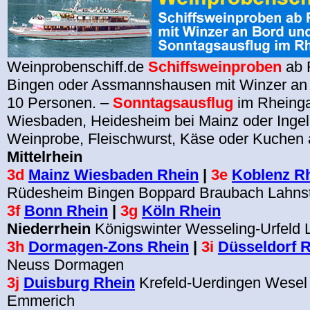
Weinprobenschiff.de
Schiffsweinproben
ab 
Bingen oder Assmannshausen mit Winzer an 
10 Personen. –
Sonntagsausflug
im Rheingau
Wiesbaden, Heidesheim bei Mainz oder Ingel
Weinprobe, Fleischwurst, Käse oder Kuchen 
Mittelrhein
3d
Mainz Wiesbaden Rhein
|
3e
Koblenz R
Rüdesheim Bingen Boppard Braubach Lahns
3f
Bonn Rhein
|
3g
Köln Rhein
Niederrhein
Königswinter Wesseling-Urfeld
3h
Dormagen-Zons Rhein
|
3i
Düsseldorf 
Neuss Dormagen
3j
Duisburg Rhein
Krefeld-Uerdingen Wesel
Emmerich