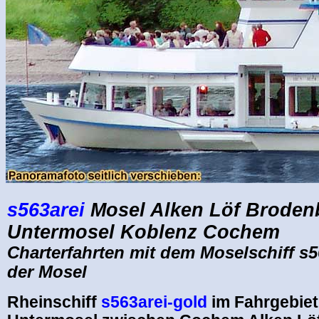
s563arei
Mosel
Alken Löf Broden
Untermosel Koblenz Cochem
Charterfahrten mit dem Moselschiff s5
der Mosel
Rheinschiff
s563arei-gold
im Fahrgebie