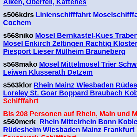
Alken, Oberfell, Kattenes
s506kdrs
Linienschifffahrt Moselschifff
Cochem
s568niko
Mosel Bernkastel-Kues Traben
Mosel Enkirch Zeltingen Rachtig Kloste
Piesport Lieser Mülheim Brauneberg
s568mako
Mosel Mittelmosel Trier Sch
Leiwen Klüsserath Detzem
s563klor
Rhein Mainz Wiesbaden Rüde
Loreley St. Goar Boppard Braubach Ko
Schifffahrt
B
is 208 Personen auf Rhein, Main und M
s560merk
Rhein Mittelrhein Bonn Kobl
Rüdesheim Wiesbaden Mainz Frankfurt 