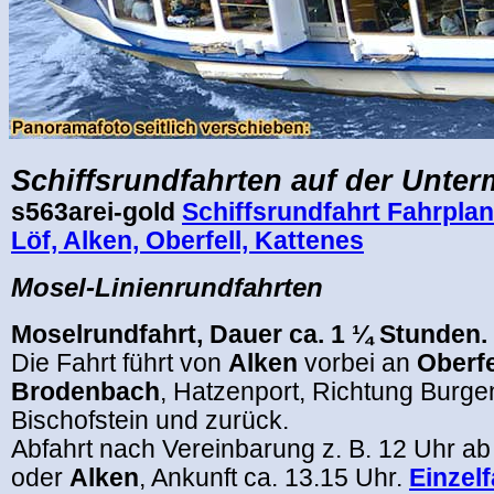
Schiffsrundfahrten auf der Unter
s563arei-gold
Schiffsrundfahrt Fahrpla
Löf, Alken, Oberfell, Kattenes
Mosel-Linienrundfahrten
Moselrundfahrt, Dauer ca. 1 ¼ Stunden.
Die Fahrt führt von
Alken
vorbei an
Oberfe
Brodenbach
, Hatzenport, Richtung Burge
Bischofstein und zurück.
Abfahrt nach Vereinbarung z. B. 12 Uhr a
oder
Alken
, Ankunft ca. 13.15 Uhr.
Einzel