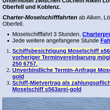
Untermosel zwischen Cochem Alken L
Oberfell und Koblenz.
Charter-Moselschifffahrten
ab Alken, L
Oberfell.
Moselschifffahrt 3 Stunden,
Charterpr
Jede weitere angefangene Stunde
Fah
Schiffsbesichtigung Moselschiff s56
vorheriger Terminvereinbarung mögl
250 6757.
Unverbindliche Termin-Anfrage Mose
gold
Schiff-Mietvertrag als zahlungspfli
Moselschiff s563arei-gold