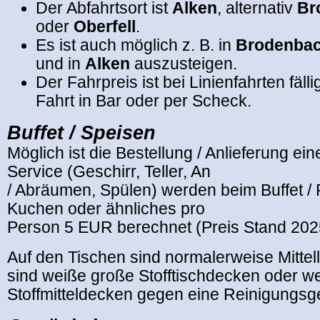
Der Abfahrtsort ist
Alken
, alternativ
Br
oder
Oberfell
.
Es ist auch möglich z. B. in
Brodenba
und in
Alken
auszusteigen.
Der Fahrpreis ist bei Linienfahrten fäll
Fahrt in Bar oder per Scheck.
Buffet / Speisen
Möglich ist die Bestellung / Anlieferung ei
Service (Geschirr, Teller, An
/ Abräumen, Spülen) werden beim Buffet / 
Kuchen oder ähnliches pro
Person 5 EUR berechnet (Preis Stand 202
Auf den Tischen sind normalerweise Mittella
sind weiße große Stofftischdecken oder w
Stoffmitteldecken gegen eine Reinigungsge