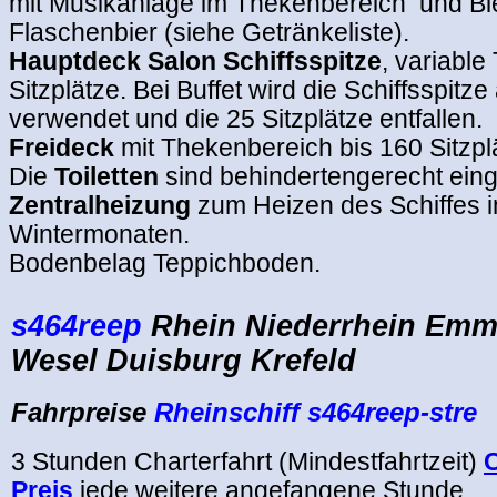
mit Musikanlage im Thekenbereich und Bi
Flaschenbier (siehe Getränkeliste).
Hauptdeck Salon Schiffsspitze
, variable
Sitzplätze. Bei Buffet wird die Schiffsspitze
verwendet und die 25 Sitzplätze entfallen.
Freideck
mit Thekenbereich bis 160 Sitzpl
Die
Toiletten
sind behindertengerecht einge
Zentralheizung
zum Heizen des Schiffes i
Wintermonaten.
Bodenbelag Teppichboden.
.
s464reep
Rhein Niederrhein Emm
Wesel Duisburg Krefeld
Fahrpreise
Rheinschiff s464reep-stre
3 Stunden Charterfahrt (Mindestfahrtzeit)
C
Preis
jede weitere angefangene Stunde.