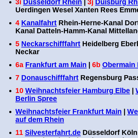
3i
Düsseldorf Rhein
|
3j
Duisburg Rh
Uerdingen Wesel Xanten Rees Emm
4
Kanalfahrt
Rhein-Herne-Kanal Do
Kanal Datteln-Hamm-Kanal Mittellan
5
Neckarschifffahrt
Heidelberg Eber
Neckar
6a
Frankfurt am Main
|
6b
Obermain 
7
Donauschifffahrt
Regensburg Pas
10
Weihnachtsfeier Hamburg Elbe
|
Berlin Spree
Weihnachtsfeier Frankfurt Main
|
We
auf dem Rhein
11
Silvesterfahrt.de
Düsseldorf Köln