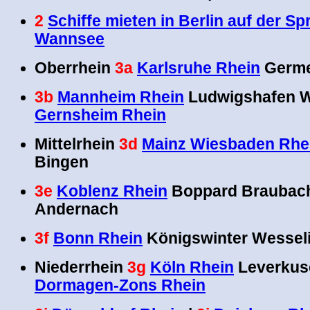
2
Schiffe mieten in Berlin auf der Sp
Wannsee
Oberrhein
3a
Karlsruhe Rhein
Germe
3b
Mannheim Rhein
Ludwigshafen 
Gernsheim Rhein
Mittelrhein
3d
Mainz Wiesbaden Rhe
Bingen
3e
Koblenz Rhein
Boppard Braubach
Andernach
3f
Bonn Rhein
Königswinter Wesseli
Niederrhein
3g
Köln Rhein
Leverkus
Dormagen-Zons Rhein