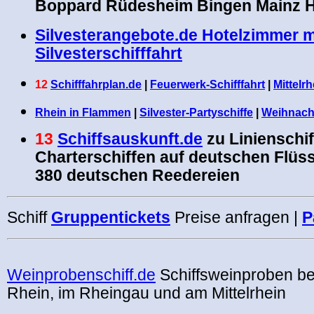
Boppard Rüdesheim Bingen Mainz 
Silvesterangebote.de Hotelzimmer m
Silvesterschifffahrt
12
Schifffahrplan.de
|
Feuerwerk-Schifffahrt
|
Mittelrh
Rhein in Flammen
|
Silvester-Partyschiffe
|
Weihnacht
13
Schiffsauskunft.de
zu Linienschif
Charterschiffen auf deutschen Flüs
380 deutschen Reedereien
Schiff
Gruppentickets
Preise anfragen |
P
.
Weinprobenschiff.de
Schiffsweinproben b
Rhein, im Rheingau und am Mittelrhein