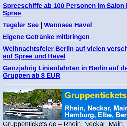
Spreeschiffe ab 100 Personen im Salon i
Spree
Tegeler See
|
Wannsee Havel
Eigene Getränke mitbringen
Weihnachtsfeier Berlin auf vielen versc
auf Spree und Havel
Ganzjährig Linienfahrten in Berlin auf d
Gruppen ab 8 EUR
Gruppentickets.de – Rhein, Neckar, Main,