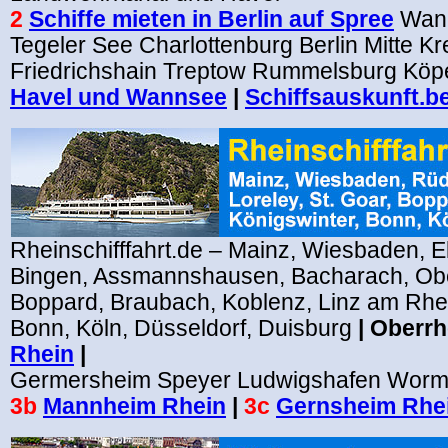
2
Schiffe mieten in Berlin auf Spree
Wan
Tegeler See Charlottenburg Berlin Mitte K
Friedrichshain Treptow Rummelsburg Köp
Havel und Wannsee
|
Schiffsauskunft.be
Rheinschifffahrt.de – Mainz, Wiesbaden, El
Bingen, Assmannshausen, Bacharach, Obe
Boppard, Braubach, Koblenz, Linz am Rhei
Bonn, Köln, Düsseldorf, Duisburg
| Oberrh
Rhein
|
Germersheim Speyer Ludwigshafen Worm
3b
Mannheim Rhein
|
3c
Gernsheim Rhe