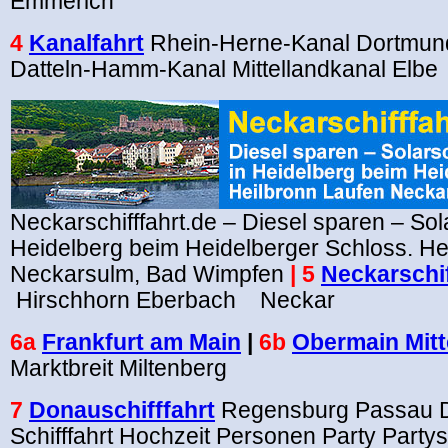
Emmerich
4
Kanalfahrt
Rhein-Herne-Kanal Dortmun
Datteln-Hamm-Kanal Mittellandkanal Elbe
Neckarschifffahrt.de – Diesel sparen – Sola
Heidelberg beim Heidelberger Schloss. Hei
Neckarsulm, Bad Wimpfen
| 5
Neckarschif
Hirschhorn Eberbach Neckar
6a
Frankfurt am Main
|
6b
Obermain Mitt
Marktbreit Miltenberg
7
Donauschifffahrt
Regensburg Passau
Schifffahrt Hochzeit Personen Party Partys