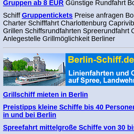
Gruppen ab 8 EUR
Günstige Rundfahrt B
Schiff
Gruppentickets
Preise anfragen
Bo
Charter Schifffahrt Charlottenburg Capriv
Grillen Schiffsrundfahrten Spreerundfahrt 
Anlegestelle Grillmöglichkeit Berliner
Grillschiff mieten in Berlin
Preistipps kleine Schiffe bis 40 Perso
in und bei Berlin
Spreefahrt mittelgroße Schiffe von 30 b