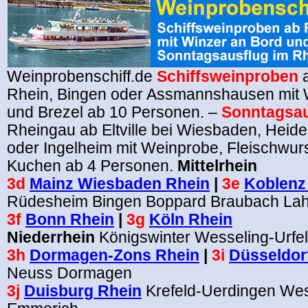
Weinprobenschiff.de
Schiffsweinproben
a
Rhein, Bingen oder Assmannshausen mit 
und Brezel ab 10 Personen. –
Sonntagsau
Rheingau ab Eltville bei Wiesbaden, Heid
oder Ingelheim mit Weinprobe, Fleischwur
Kuchen ab 4 Personen.
Mittelrhein
3d
Mainz Wiesbaden Rhein
|
3e
Koblenz
Rüdesheim Bingen Boppard Braubach Lah
3f
Bonn Rhein
|
3g
Köln Rhein
Niederrhein
Königswinter Wesseling-Urfe
3h
Dormagen-Zons Rhein
|
3i
Düsseldor
Neuss Dormagen
3j
Duisburg Rhein
Krefeld-Uerdingen We