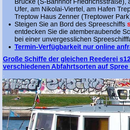
Brücke (S-Bahnhof Friedrichsstraße),
Ufer, am Nikolai-Viertel, am Hafen Trep
Treptow Haus Zenner (Treptower Park
Steigen Sie an Bord des Spreeschiffs
entdecken Sie die atemberaubende Sch
bei einer unvergesslichen Spreeschifff
Termin-Verfügbarkeit nur online anf
Große Schiffe der gleichen Reederei s12
verschiedenen Abfahrtsorten auf Spree
.