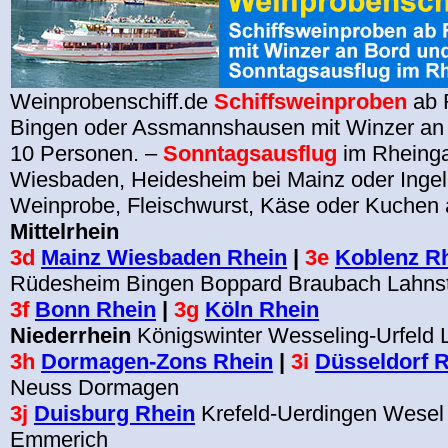
Weinprobenschiff.de
Schiffsweinproben
ab 
Bingen oder Assmannshausen mit Winzer an 
10 Personen. –
Sonntagsausflug
im Rheingau
Wiesbaden, Heidesheim bei Mainz oder Ingel
Weinprobe, Fleischwurst, Käse oder Kuchen 
Mittelrhein
3d
Mainz Wiesbaden Rhein
|
3e
Koblenz R
Rüdesheim Bingen Boppard Braubach Lahns
3f
Bonn Rhein
|
3g
Köln Rhein
Niederrhein
Königswinter Wesseling-Urfeld
3h
Dormagen-Zons Rhein
|
3i
Düsseldorf 
Neuss Dormagen
3j
Duisburg Rhein
Krefeld-Uerdingen Wesel
Emmerich