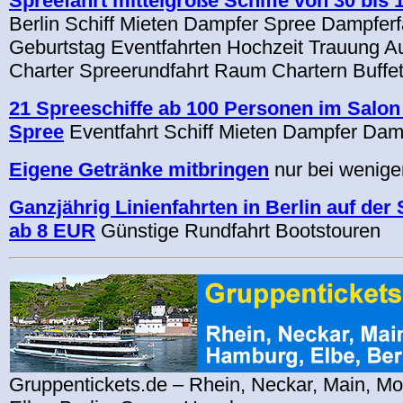
Spreefahrt mittelgroße Schiffe von 30 bis
Berlin Schiff Mieten Dampfer Spree Dampferfa
Geburtstag Eventfahrten Hochzeit Trauung A
Charter Spreerundfahrt Raum Chartern Buffet
21 Spreeschiffe ab 100 Personen im Salon 
Spree
Eventfahrt Schiff Mieten Dampfer Damp
Eigene Getränke mitbringen
nur bei wenige
Ganzjährig Linienfahrten in Berlin auf der
ab 8 EUR
Günstige Rundfahrt Bootstouren
Gruppentickets.de – Rhein, Neckar, Main, M