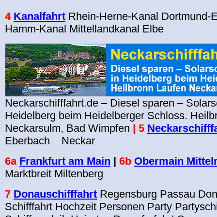
4
Kanalfahrt
Rhein-Herne-Kanal Dortmund-E
Hamm-Kanal Mittellandkanal Elbe
Neckarschifffahrt.de – Diesel sparen – Solarsc
Heidelberg beim Heidelberger Schloss. Heilb
Neckarsulm, Bad Wimpfen
| 5
Neckarschifff
Eberbach Neckar
6a
Frankfurt am Main
|
6b
Obermain Mittel
Marktbreit Miltenberg
7
Donauschifffahrt
Regensburg Passau Do
Schifffahrt Hochzeit Personen Party Partysch