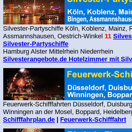
Silvester-Partyschiffe Köln, Koblenz, Mainz,
Assmannshausen, Oestrich-Winkel
11
Silves
Silvester-Partyschiffe
Hamburg Alster Mittelrhein Niederrhein
Silvesterangebote.de Hotelzimmer mit Silv
Feuerwerk-Schifffahrten Düsseldorf, Duisbur
Winningen an der Mosel, Boppard, Heidelbe
Schifffahrplan.de
|
Feuerwerk-Schifffahrt