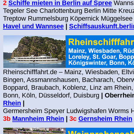
2
Schiffe mieten in Berlin auf Spree
Wanns
Tegeler See Charlottenburg Berlin Mitte Kreu
Treptow Rummelsburg Köpernick Müggelsee
Havel und Wannsee
|
Schiffsauskunft.berli
Rheinschifffahrt.de – Mainz, Wiesbaden, Eltv
Bingen, Assmannshausen, Bacharach, Oberwe
Boppard, Braubach, Koblenz, Linz am Rhein,
Bonn, Köln, Düsseldorf, Duisburg
| Oberrhei
Rhein
|
Germersheim Speyer
Ludwigshafen Worms H
3b
Mannheim Rhein
|
3c
Gernsheim Rhein