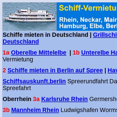
Schiffe mieten in Deutschland |
Grillschi
Deutschland
1a
Oberelbe Mittelelbe
|
1b
Unterelbe 
Vermietung
2
Schiffe mieten in Berlin auf Spree
|
Ha
Schiffsauskunft.berlin
Spreerundfahrt Da
Spreefahrt
Oberrhein
3a
Karlsruhe Rhein
Germersh
3b
Mannheim Rhein
Ludwigshafen Worms