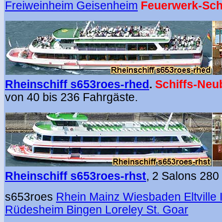
Freiweinheim Geisenheim
Feuerwerk-Schi
Rheinschiff s653roes-rhed
.
Schiffs-Neu
von 40 bis 236 Fahrgäste.
Rheinschiff s653roes-rhst
, 2 Salons 280 
s653roes
Rhein Mainz Wiesbaden Eltville 
Rüdesheim Bingen Loreley St. Goar