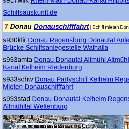
s917wilk
Rhein-Main-Donau-Kanal Hilpolt
Schiffsauskunft.de
7
Donau
Donauschifffahrt
| Schiff mieten Do
s930klir
Donau Regensburg Donautal Anleg
Brücke Schiffsanlegestelle Walhalla
s933amta
Donau Donautal Altmühl Altmühl
Kanal Kelheim Riedenburg
s933schw
Donau Partyschiff Kelheim Reg
Mieten Donauschifffahrt
s933stad
Donau Donautal Kelheim Regens
Altmühltal Weltenburg