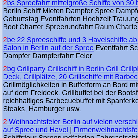
2
bs Spreefahrt mittelgroße Schiffe von 30
Berlin Schiff Mieten Dampfer Spree Dampfe
Geburtstag Eventfahrten Hochzeit Trauung
Boot Charter Spreerundfahrt Raum Charter
2
be 22 Spreeschiffe und 3 Havelschiffe a
Salon in Berlin auf der Spree
Eventfahrt Sc
Dampfer Dampferfahrt Feier
2
bg Grillparty Grillschiff in Berlin Grill Grill
Deck, Grillplätze, 20 Grillschiffe mit Barbe
Grillmöglichkeiten in Buffetform an Bord mi
auf dem Freideck. Grillbuffet bei der Bootsf
reichhaltiges Barbecuebuffet mit Spanferk
Steaks, Hamburger usw.
2
Weihnachtsfeier Berlin auf vielen versch
auf Spree und Havel
|
Firmenweihnachtsfe
Schiffstour Spreerundfahrten Fahrgastschi