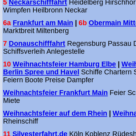
5
Neckarschifffahrt
Heidelberg Hirschho
Wimpfen Heilbronn Neckar
6a
Frankfurt am Main
|
6b
Obermain Mitt
Marktbreit Miltenberg
7
Donauschifffahrt
Regensburg Passau 
Schiffsverleih Anlegestelle
10
Weihnachtsfeier Hamburg Elbe
|
Weih
Berlin Spree und Havel
Schiffe Chartern 
Feiern Boote Preise Dampfer
Weihnachtsfeier Frankfurt Main
Feier Sc
Miete
Weihnachtsfeier auf dem Rhein
|
Weihna
Rheinschiff
11
Silvesterfahrt.de
Köln Koblenz Rüdes