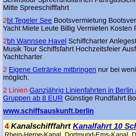
Mitte Spreeschifffahrt
2
bt Tegeler See
Bootsvermietung Bootsver
Yacht Miete Leute Billig Vermieten Kosten
2
bh Wannsee Havel
Schiffcharter Anlegest
Musik Tour
Schiffsfahrt Hochzeitsfeier Ausf
Yachtcharter
2
Eigene Getränke mitbringen
nur bei weni
möglich.
2 Linien
Ganzjährig Linienfahrten in Berlin 
Gruppen ab 8 EUR
Günstige Rundfahrt Bo
www.schiffsauskunft.berlin
4
Kanalschifffahrt
Kanalfahrt 10 Sch
Rhein-Herne-Kanal, Dortmund-Ems-Kanal, 