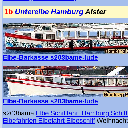
1b
Unterelbe Hamburg
Alster
Elbe-Barkasse s203bame-lude
Elbe-Barkasse s203bame-lude
s203bame
Elbe Schifffahrt Hamburg Schi
Elbefahrten Elbefahrt Elbeschiff
Weihnachts