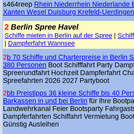
s464reep
Rhein Niederrhein Niederlande
Xanten Wesel Duisburg Krefeld-Uerdinge
2
Berlin Spree Havel
Schiffe mieten in Berlin auf der Spree
|
Schif
|
Dampferfahrt Wannsee
2
b 70 Schiffe und Charterpreise in Berlin S
380 Personen
Boot Schifffahrt Party Damp
Spreerundfahrt Hochzeit Dampferfahrt Cha
Spreefahrten 2026 2027 Partyboot
2
bb Preistipps 36 kleine Schiffe bis 40 Pe
Barkassen in und bei Berlin
für Ihre Bootpa
Landwehrkanal Feier Bootsparty Fahrgastsc
Dampferfahrten Schiffahrt Vermietung Boo
Günstig Ausleihen