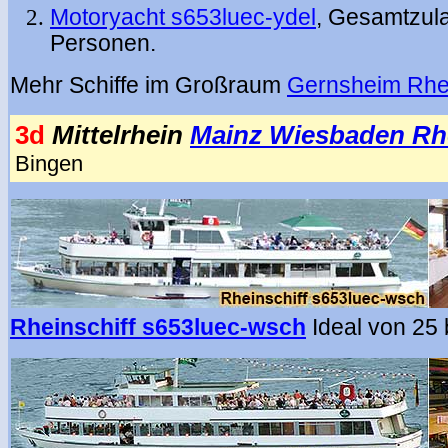
Motoryacht
s653luec-ydel
, Gesamtzul
Personen.
Mehr Schiffe im Großraum
Gernsheim Rhe
3d
Mittelrhein
Mainz Wiesbaden Rh
Bingen
Rheinschiff
s653luec-wsch
Ideal von 25 