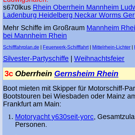
s670lkus
Rhein Oberrhein Mannheim Lud
Ladenburg Heidelberg Neckar Worms Gern
Mehr Schiffe im Großraum
Mannheim Rhe
bei Mannheim Rhein
Schifffahrplan.de
|
Feuerwerk-Schifffahrt
|
Mittelrhein-Lichter
|
Silvester-Partyschiffe
|
Weihnachtsfeier
3c
Oberrhein
Gernsheim Rhein
Boot mieten mit Skipper für Motorschiff-Pa
Bootstouren bei Wiesbaden oder Mainz a
Frankfurt am Main:
Motoryacht
y630seit-yorc
, Gesamtzul
Personen.
.