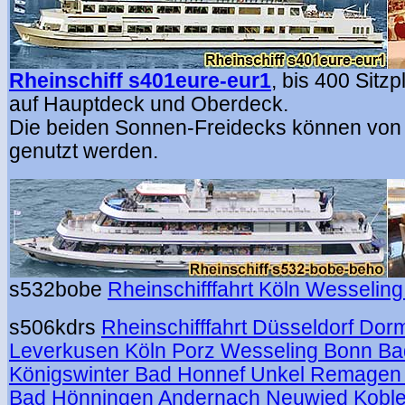
Rheinschiff s401eure-eur1
,
bis 400 Sitzp
auf Hauptdeck und Oberdeck.
Die beiden Sonnen-Freidecks können von 
genutzt werden.
s532bobe
Rheinschifffahrt Köln Wesselin
s506kdrs
Rheinschifffahrt Düsseldorf Do
Leverkusen Köln Porz Wesseling Bonn B
Königswinter Bad Honnef Unkel Remagen 
Bad Hönningen Andernach Neuwied Kobl