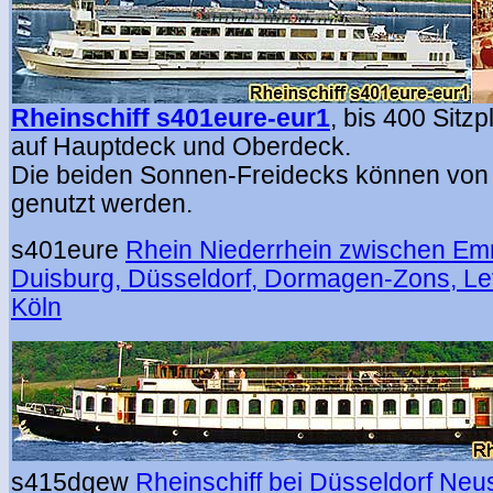
Rheinschiff s401eure-eur1
,
bis 400 Sitzp
auf Hauptdeck und Oberdeck.
Die beiden Sonnen-Freidecks können von 
genutzt werden.
s401eure
Rhein Niederrhein zwischen Em
Duisburg, Düsseldorf, Dormagen-Zons, L
Köln
s415dgew
Rheinschiff bei Düsseldorf Ne