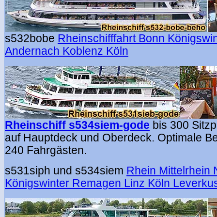
s532bobe
Rheinschifffahrt Bonn Königsw
Andernach Koblenz Köln
Rheinschiff s534siem-gode
bis 300 Sitzp
auf Hauptdeck und Oberdeck. Optimale Be
240 Fahrgästen.
s531siph und s534siem
Rhein Mittelrhein
Königswinter Remagen Linz Köln Leverku