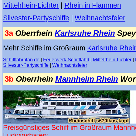
Mittelrhein-Lichter
|
Rhein in Flammen
Silvester-Partyschiffe
|
Weihnachtsfeier
3a
Oberrhein
Karlsruhe Rhein
Spey
Mehr Schiffe im Großraum
Karlsruhe Rhei
Schifffahrplan.de
|
Feuerwerk-Schifffahrt
|
Mittelrhein-Lichter
|
Silvester-Partyschiffe
|
Weihnachtsfeier
3b
Oberrhein
Mannheim Rhein
Wo
Preisgünstiges Schiff im Großraum Mannh
Ludwigshafen: