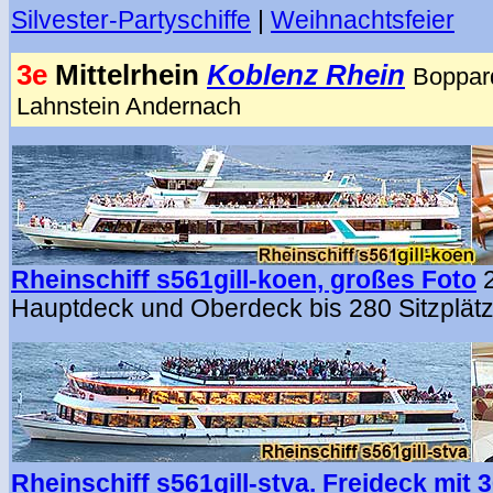
Silvester-Partyschiffe
|
Weihnachtsfeier
3e
Mittelrhein
Koblenz Rhein
Boppar
Lahnstein Andernach
Rheinschiff
s561gill-koen, großes Foto
Hauptdeck und Oberdeck bis 280 Sitzplätz
Rheinschiff s561gill-stva. Freideck mit