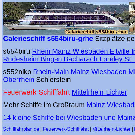
Galerieschiff
s554biru-
grhe
Sitzplätze g
s554biru
Rhein Mainz Wiesbaden Eltville 
Rüdesheim Bingen Bacharach Loreley St.
s552niko
Rhein-Main Mainz Wiesbaden Mit
Oberrhein
Schierstein
Feuerwerk-Schifffahrt
Mittelrhein-Lichter
Mehr Schiffe im Großraum
Mainz Wiesbad
14 kleine Schiffe bei Wiesbaden und Main
Schifffahrplan.de
|
Feuerwerk-Schifffahrt
|
Mittelrhein-Lichter
|