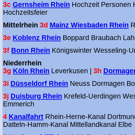
3c
Gernsheim Rhein
Hochzeit Personen 
Hochzeitsfeier
Mittelrhein
3d
Mainz Wiesbaden Rhein
R
3e
Koblenz Rhein
Boppard Braubach Lah
3f
Bonn Rhein
Königswinter Wesseling-Urf
Niederrhein
3g
Köln Rhein
Leverkusen |
3h
Dormagen
3i
Düsseldorf Rhein
Neuss Dormagen Boot
3j
Duisburg Rhein
Krefeld-Uerdingen We
Emmerich
4
Kanalfahrt
Rhein-Herne-Kanal Dortmun
Datteln-Hamm-Kanal Mittellandkanal Elbe