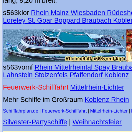
lang, 8,20 m breit.
s563klor
Rhein Mainz Wiesbaden Rüdesh
Loreley St. Goar Boppard Braubach Koble
s563vomf
Rhein Mittelrheintal Spay Brau
Lahnstein Stolzenfels Pfaffendorf Koblenz
Feuerwerk-Schifffahrt
Mittelrhein-Lichter
Mehr Schiffe im Großraum
Koblenz Rhein
Schifffahrplan.de
|
Feuerwerk-Schifffahrt
|
Mittelrhein-Lichter
|
Silvester-Partyschiffe
|
Weihnachtsfeier